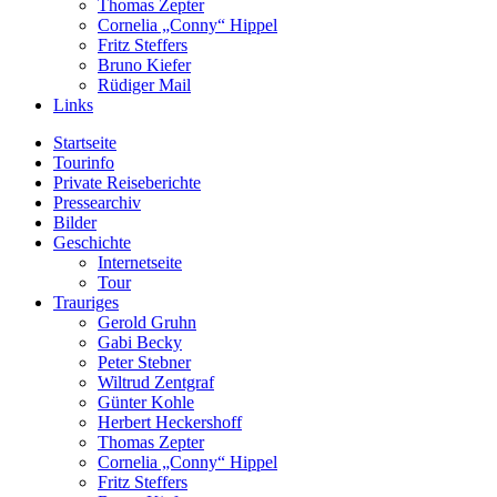
Thomas Zepter
Cornelia „Conny“ Hippel
Fritz Steffers
Bruno Kiefer
Rüdiger Mail
Links
Startseite
Tourinfo
Private Reiseberichte
Pressearchiv
Bilder
Geschichte
Internetseite
Tour
Trauriges
Gerold Gruhn
Gabi Becky
Peter Stebner
Wiltrud Zentgraf
Günter Kohle
Herbert Heckershoff
Thomas Zepter
Cornelia „Conny“ Hippel
Fritz Steffers