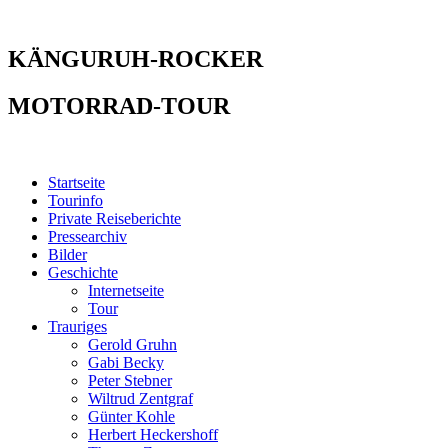
KÄNGURUH-ROCKER
MOTORRAD-TOUR
Startseite
Tourinfo
Private Reiseberichte
Pressearchiv
Bilder
Geschichte
Internetseite
Tour
Trauriges
Gerold Gruhn
Gabi Becky
Peter Stebner
Wiltrud Zentgraf
Günter Kohle
Herbert Heckershoff