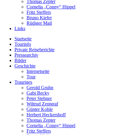
Thomas Zepter
Cornelia „Conny“ Hippel
Fritz Steffers
Bruno Kiefer
Rüdiger Mail
Links
Startseite
Tourinfo
Private Reiseberichte
Pressearchiv
Bilder
Geschichte
Internetseite
Tour
Trauriges
Gerold Gruhn
Gabi Becky
Peter Stebner
Wiltrud Zentgraf
Günter Kohle
Herbert Heckershoff
Thomas Zepter
Cornelia „Conny“ Hippel
Fritz Steffers