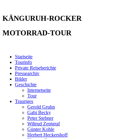
KÄNGURUH-ROCKER
MOTORRAD-TOUR
Startseite
Tourinfo
Private Reiseberichte
Pressearchiv
Bilder
Geschichte
Internetseite
Tour
Trauriges
Gerold Gruhn
Gabi Becky
Peter Stebner
Wiltrud Zentgraf
Günter Kohle
Herbert Heckershoff